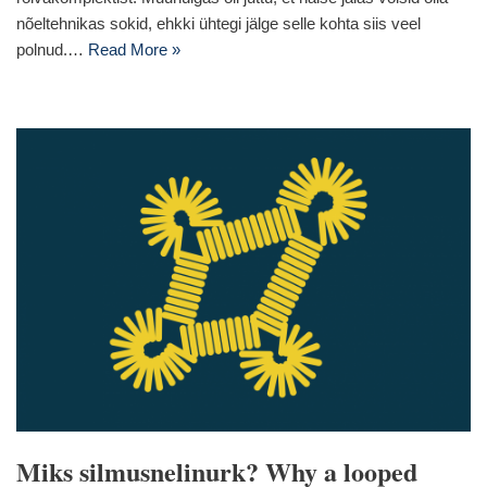
nõeltehnikas sokid, ehkki ühtegi jälge selle kohta siis veel
polnud.…
Read More »
Miks silmusnelinurk? Why a looped