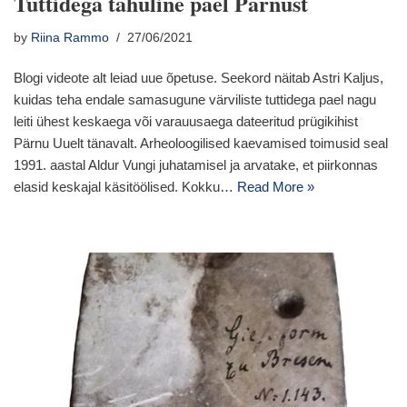
Tuttidega tahuline pael Pärnust
by
Riina Rammo
27/06/2021
Blogi videote alt leiad uue õpetuse. Seekord näitab Astri Kaljus,
kuidas teha endale samasugune värviliste tuttidega pael nagu
leiti ühest keskaega või varauusaega dateeritud prügikihist
Pärnu Uuelt tänavalt. Arheoloogilised kaevamised toimusid seal
1991. aastal Aldur Vungi juhatamisel ja arvatake, et piirkonnas
elasid keskajal käsitöölised. Kokku…
Read More »