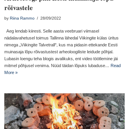
rõivastele
by
Riina Rammo
28/09/2022
Aeg lendab kiiresti. Selle aasta veebruari viimasel
nädalavahetusel toimus Tallinna lähedal Viikingite külas üritus
nimega „Viikingite Talvetrall“, kus ma pidasin ettekande Eesti
muinasaja lõpu rõivastustest arheoloogiliste leidude põhjal.
Lubasin loengu teha blogis avalikuks, ent video töötlemine jäi
mitmel põhjusel venima. Nüüd täidan lõpuks lubaduse…
Read
More »