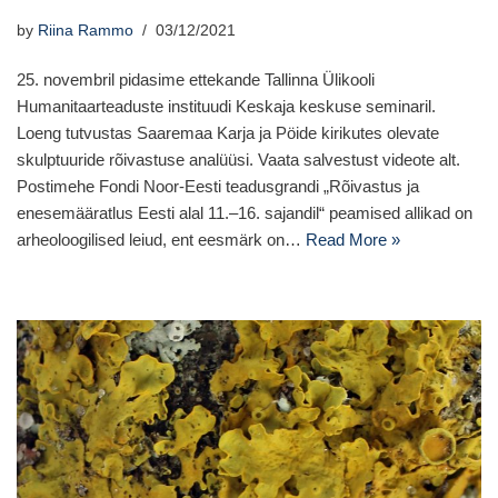
by
Riina Rammo
03/12/2021
25. novembril pidasime ettekande Tallinna Ülikooli
Humanitaarteaduste instituudi Keskaja keskuse seminaril.
Loeng tutvustas Saaremaa Karja ja Pöide kirikutes olevate
skulptuuride rõivastuse analüüsi. Vaata salvestust videote alt.
Postimehe Fondi Noor-Eesti teadusgrandi „Rõivastus ja
enesemääratlus Eesti alal 11.–16. sajandil“ peamised allikad on
arheoloogilised leiud, ent eesmärk on…
Read More »