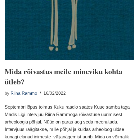
Mida rõivastus meile mineviku kohta
ütleb?
by
Riina Rammo
16/02/2022
Septembri lõpus toimus Kuku raadio saates Kuue samba taga
Madis Ligi intervjuu Riina Rammoga rõivastuse uurimisest
arheoloogia põhjal. Nüüd on paras aeg seda meenutada.
Intervjuus räägitakse, mille põhjal ja kuidas arheoloog üldse
kunagi elanud inimeste väljanägemist uurib. Mida on võimalik