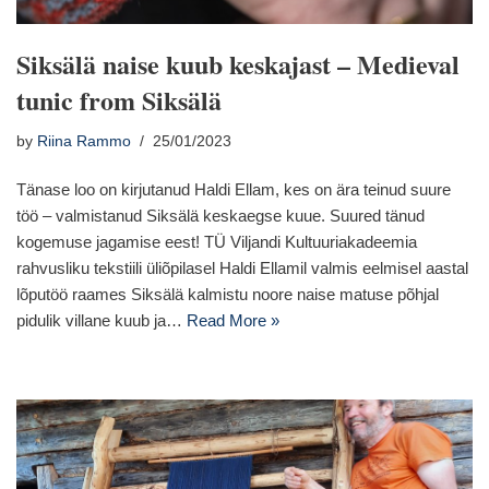
Siksälä naise kuub keskajast – Medieval
tunic from Siksälä
by
Riina Rammo
25/01/2023
Tänase loo on kirjutanud Haldi Ellam, kes on ära teinud suure
töö – valmistanud Siksälä keskaegse kuue. Suured tänud
kogemuse jagamise eest! TÜ Viljandi Kultuuriakadeemia
rahvusliku tekstiili üliõpilasel Haldi Ellamil valmis eelmisel aastal
lõputöö raames Siksälä kalmistu noore naise matuse põhjal
pidulik villane kuub ja…
Read More »