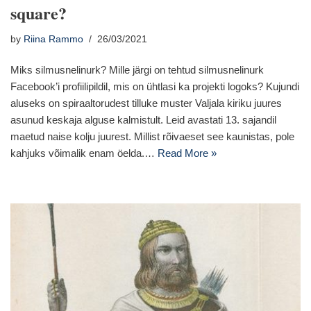
square?
by
Riina Rammo
26/03/2021
Miks silmusnelinurk? Mille järgi on tehtud silmusnelinurk
Facebook’i profiilipildil, mis on ühtlasi ka projekti logoks? Kujundi
aluseks on spiraaltorudest tilluke muster Valjala kiriku juures
asunud keskaja alguse kalmistult. Leid avastati 13. sajandil
maetud naise kolju juurest. Millist rõivaeset see kaunistas, pole
kahjuks võimalik enam öelda.…
Read More »