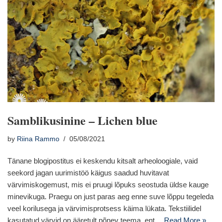
Samblikusinine – Lichen blue
by
Riina Rammo
05/08/2021
Tänane blogipostitus ei keskendu kitsalt arheoloogiale, vaid
seekord jagan uurimistöö käigus saadud huvitavat
värvimiskogemust, mis ei pruugi lõpuks seostuda üldse kauge
minevikuga. Praegu on just paras aeg enne suve lõppu tegeleda
veel korilusega ja värvimisprotsess käima lükata. Tekstiilidel
kasutatud värvid on ääretult põnev teema, ent…
Read More »