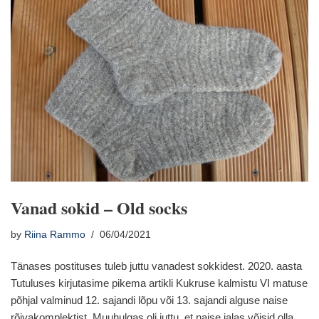
Vanad sokid – Old socks
by
Riina Rammo
06/04/2021
Tänases postituses tuleb juttu vanadest sokkidest. 2020. aasta
Tutuluses kirjutasime pikema artikli Kukruse kalmistu VI matuse
põhjal valminud 12. sajandi lõpu või 13. sajandi alguse naise
rõivakomplektist. Muuhulgas oli juttu, et naise jalas võisid olla