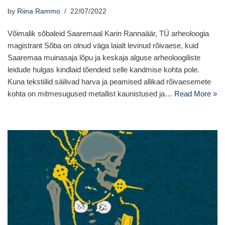
by
Riina Rammo
22/07/2022
Võimalik sõbaleid Saaremaal Karin Rannaäär, TÜ arheoloogia
magistrant Sõba on olnud väga laialt levinud rõivaese, kuid
Saaremaa muinasaja lõpu ja keskaja alguse arheoloogiliste
leidude hulgas kindlaid tõendeid selle kandmise kohta pole.
Kuna tekstiilid säilivad harva ja peamised allikad rõivaesemete
kohta on mitmesugused metallist kaunistused ja…
Read More »