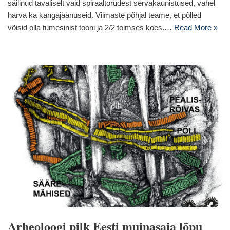
säilinud tavaliselt vaid spiraaltorudest servakaunistused, vahel
harva ka kangajäänuseid. Viimaste põhjal teame, et põlled
võisid olla tumesinist tooni ja 2/2 toimses koes.…
Read More »
Arheoloogi pilk Eesti muinasaja lõpu