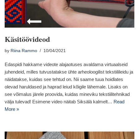
Käsitöövideod
by
Riina Rammo
10/04/2021
Edaspidi hakkame videote alajaotuses avaldama virtuaalseid
juhendeid, milles tutvustatakse ühte arheoloogilist tekstiilileidu ja
näidatakse, kuidas see tehtud on. Nii saame tuua hoidlates
olevad haruldased ja haprad leiud kõigile lähemale. Lisaks on
see võimalus järele proovida, kuidas mineviku tekstiilitehnikad
välja tulevad! Esimene video näitab Siksälä kalmelt…
Read
More »