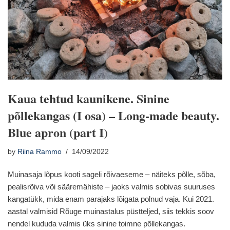
Kaua tehtud kaunikene. Sinine
põllekangas (I osa) – Long-made beauty.
Blue apron (part I)
by
Riina Rammo
14/09/2022
Muinasaja lõpus kooti sageli rõivaeseme – näiteks põlle, sõba,
pealisrõiva või sääremähiste – jaoks valmis sobivas suuruses
kangatükk, mida enam parajaks lõigata polnud vaja. Kui 2021.
aastal valmisid Rõuge muinastalus püstteljed, siis tekkis soov
nendel kududa valmis üks sinine toimne põllekangas.