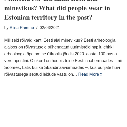
minevikus? What did people wear in
Estonian territory in the past?
by
Riina Rammo
02/03/2021
Milliseid rõivaid kanti Eesti alal minevikus? Eesti arheoloogia
ajaloos on rõivastusele pühendatud uurimistöid napilt, ehkki
arheoloogia õpetamine ülikoolis jõudis 2020. aastal 100-aasta
verstapostini. Olukord on hoopis teine Eesti naabermaades – nii
Soomes, Lätis kui ka Skandinaaviamaades –, kus uurijate huvi
rõivastusega seotud leidude vastu on…
Read More »