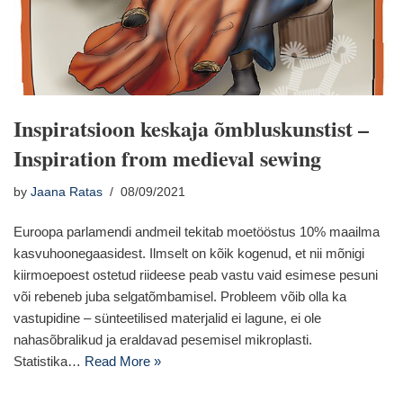
Inspiratsioon keskaja õmbluskunstist –
Inspiration from medieval sewing
by
Jaana Ratas
08/09/2021
Euroopa parlamendi andmeil tekitab moetööstus 10% maailma
kasvuhoonegaasidest. Ilmselt on kõik kogenud, et nii mõnigi
kiirmoepoest ostetud riideese peab vastu vaid esimese pesuni
või rebeneb juba selgatõmbamisel. Probleem võib olla ka
vastupidine – sünteetilised materjalid ei lagune, ei ole
nahasõbralikud ja eraldavad pesemisel mikroplasti.
Statistika…
Read More »