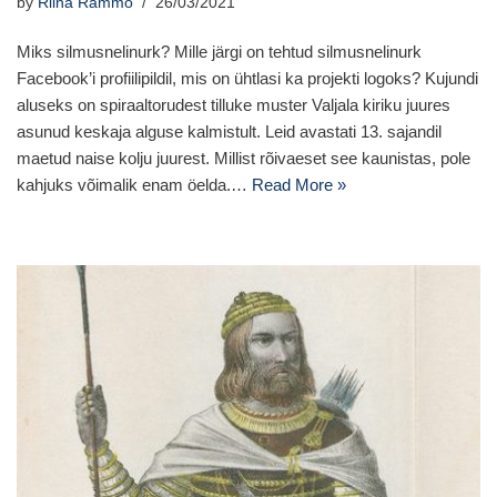
by
Riina Rammo
26/03/2021
Miks silmusnelinurk? Mille järgi on tehtud silmusnelinurk
Facebook’i profiilipildil, mis on ühtlasi ka projekti logoks? Kujundi
aluseks on spiraaltorudest tilluke muster Valjala kiriku juures
asunud keskaja alguse kalmistult. Leid avastati 13. sajandil
maetud naise kolju juurest. Millist rõivaeset see kaunistas, pole
kahjuks võimalik enam öelda.…
Read More »