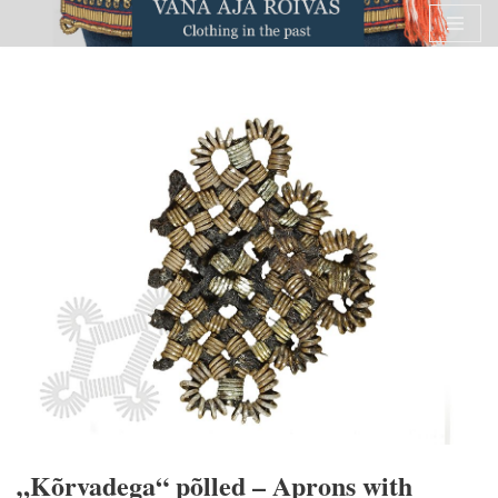
Skip
to
content
„Kõrvadega“ põlled – Aprons with