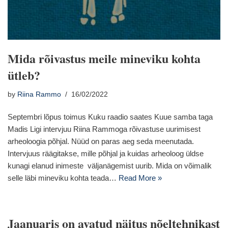
Mida rõivastus meile mineviku kohta
ütleb?
by
Riina Rammo
16/02/2022
Septembri lõpus toimus Kuku raadio saates Kuue samba taga
Madis Ligi intervjuu Riina Rammoga rõivastuse uurimisest
arheoloogia põhjal. Nüüd on paras aeg seda meenutada.
Intervjuus räägitakse, mille põhjal ja kuidas arheoloog üldse
kunagi elanud inimeste väljanägemist uurib. Mida on võimalik
selle läbi mineviku kohta teada…
Read More »
Jaanuaris on avatud näitus nõeltehnikast