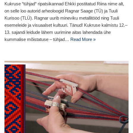
Kukruse “tühjad“ ripatsikannad Ehkki postitatud Riina nime alt,
on selle loo autorid arheoloogid Ragnar Saage (TÜ) ja Tuuli
Kurisoo (TLÜ). Ragnar uurib mineviku metallitööd ning Tuuli
esemeleide ja visuaalset kultuuri. Tänud! Kukruse kalmistu 12.–
13. sajandi leidude lähem uurimine aitas lahendada ühe
kummalise mõistatuse – tühjad…
Read More »