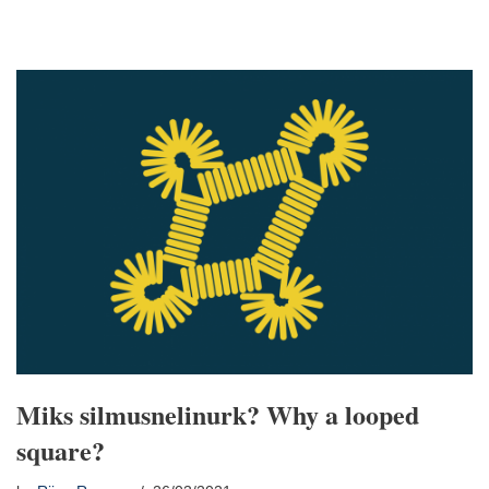
Miks silmusnelinurk? Why a looped
square?