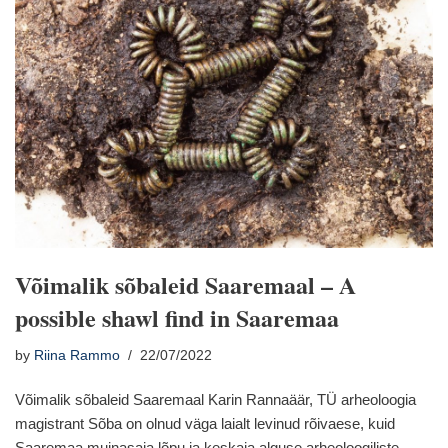
Võimalik sõbaleid Saaremaal – A
possible shawl find in Saaremaa
by
Riina Rammo
22/07/2022
Võimalik sõbaleid Saaremaal Karin Rannaäär, TÜ arheoloogia
magistrant Sõba on olnud väga laialt levinud rõivaese, kuid
Saaremaa muinasaja lõpu ja keskaja alguse arheoloogiliste