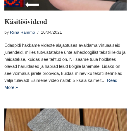
Käsitöövideod
by
Riina Rammo
10/04/2021
Edaspidi hakkame videote alajaotuses avaldama virtuaalseid
juhendeid, milles tutvustatakse ühte arheoloogilist tekstiilileidu ja
näidatakse, kuidas see tehtud on. Nii saame tuua hoidlates
olevad haruldased ja haprad leiud kõigile lähemale. Lisaks on
see võimalus järele proovida, kuidas mineviku tekstiilitehnikad
välja tulevad! Esimene video näitab Siksälä kalmelt…
Read
More »