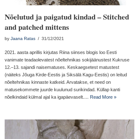
Nõelutud ja paigatud kindad – Stitched
and patched mittens
by
Jaana Ratas
31/12/2021
2021. aasta aprillis kirjutas Riina siinses blogis loo Eesti
vanimate teadaolevatest nõeltehnikas sokijäänustest Kukruse
12.–13. sajandi naisematuses. Keskaegsetest matustest
(näiteks Jõuga Kirde-Eestis ja Siksälä Kagu-Eestis) on leitud
nõeltehnikas kinnaste katkeid. Arvatakse, et need on
matusekommete juurde kuulunud surikindad. Küllap kanti
nõelkindaid külmal ajal ka igapäevaselt.…
Read More »