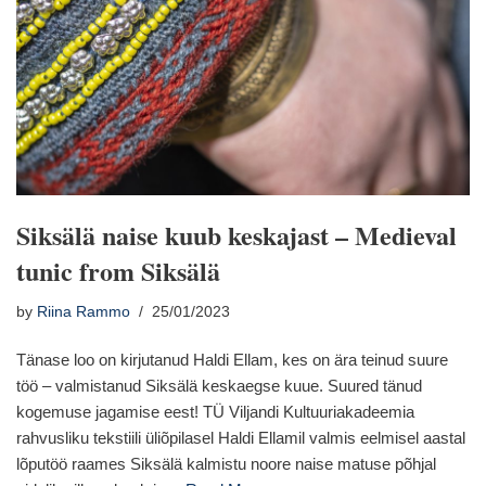
Siksälä naise kuub keskajast – Medieval
tunic from Siksälä
by
Riina Rammo
25/01/2023
Tänase loo on kirjutanud Haldi Ellam, kes on ära teinud suure
töö – valmistanud Siksälä keskaegse kuue. Suured tänud
kogemuse jagamise eest! TÜ Viljandi Kultuuriakadeemia
rahvusliku tekstiili üliõpilasel Haldi Ellamil valmis eelmisel aastal
lõputöö raames Siksälä kalmistu noore naise matuse põhjal