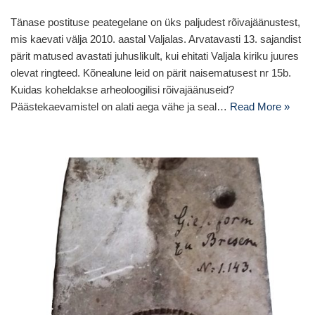
Tänase postituse peategelane on üks paljudest rõivajäänustest,
mis kaevati välja 2010. aastal Valjalas. Arvatavasti 13. sajandist
pärit matused avastati juhuslikult, kui ehitati Valjala kiriku juures
olevat ringteed. Kõnealune leid on pärit naisematusest nr 15b.
Kuidas koheldakse arheoloogilisi rõivajäänuseid?
Päästekaevamistel on alati aega vähe ja seal…
Read More »