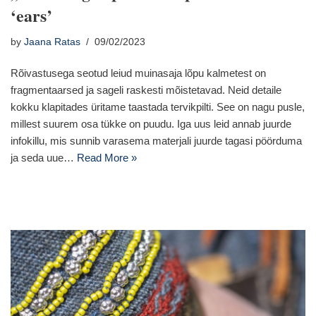
‘ears’
by
Jaana Ratas
09/02/2023
Rõivastusega seotud leiud muinasaja lõpu kalmetest on
fragmentaarsed ja sageli raskesti mõistetavad. Neid detaile
kokku klapitades üritame taastada tervikpilti. See on nagu pusle,
millest suurem osa tükke on puudu. Iga uus leid annab juurde
infokillu, mis sunnib varasema materjali juurde tagasi pöörduma
ja seda uue…
Read More »