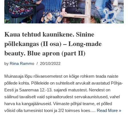
Kaua tehtud kaunikene. Sinine
põllekangas (II osa) – Long-made
beauty. Blue apron (part II)
by
Riina Rammo
20/10/2022
Muinasaja lõpu rõivaesemetest on kõige rohkem teada naiste
põllede kohta. Põlleleide on suhteliselt arvukalt avastatud Põhja-
Eesti ja Saaremaa 12.-13. sajandi matustest. Nendest on
säilinud tavaliselt vaid spiraaltorudest servakaunistused, vahel
harva ka kangajäänuseid. Viimaste põhjal teame, et põlled
võisid olla tumesinist tooni ja 2/2 toimses koes.…
Read More »