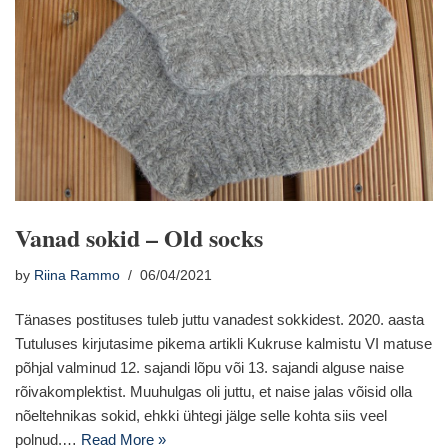
Vanad sokid – Old socks
by
Riina Rammo
06/04/2021
Tänases postituses tuleb juttu vanadest sokkidest. 2020. aasta
Tutuluses kirjutasime pikema artikli Kukruse kalmistu VI matuse
põhjal valminud 12. sajandi lõpu või 13. sajandi alguse naise
rõivakomplektist. Muuhulgas oli juttu, et naise jalas võisid olla
nõeltehnikas sokid, ehkki ühtegi jälge selle kohta siis veel
polnud.…
Read More »