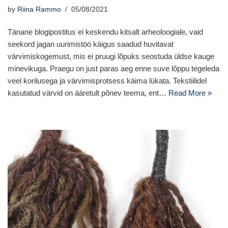
by
Riina Rammo
05/08/2021
Tänane blogipostitus ei keskendu kitsalt arheoloogiale, vaid
seekord jagan uurimistöö käigus saadud huvitavat
värvimiskogemust, mis ei pruugi lõpuks seostuda üldse kauge
minevikuga. Praegu on just paras aeg enne suve lõppu tegeleda
veel korilusega ja värvimisprotsess käima lükata. Tekstiilidel
kasutatud värvid on ääretult põnev teema, ent…
Read More »