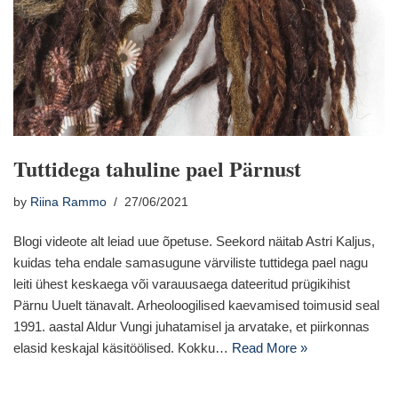
Tuttidega tahuline pael Pärnust
by
Riina Rammo
27/06/2021
Blogi videote alt leiad uue õpetuse. Seekord näitab Astri Kaljus,
kuidas teha endale samasugune värviliste tuttidega pael nagu
leiti ühest keskaega või varauusaega dateeritud prügikihist
Pärnu Uuelt tänavalt. Arheoloogilised kaevamised toimusid seal
1991. aastal Aldur Vungi juhatamisel ja arvatake, et piirkonnas
elasid keskajal käsitöölised. Kokku…
Read More »