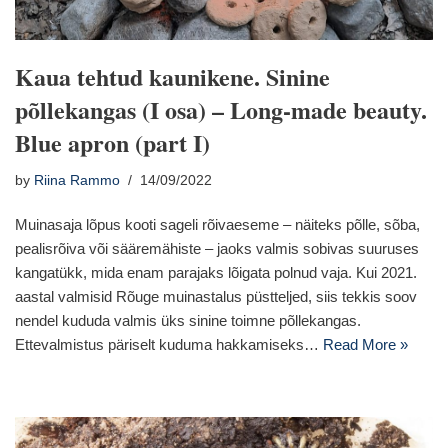
Kaua tehtud kaunikene. Sinine
põllekangas (I osa) – Long-made beauty.
Blue apron (part I)
by
Riina Rammo
14/09/2022
Muinasaja lõpus kooti sageli rõivaeseme – näiteks põlle, sõba,
pealisrõiva või sääremähiste – jaoks valmis sobivas suuruses
kangatükk, mida enam parajaks lõigata polnud vaja. Kui 2021.
aastal valmisid Rõuge muinastalus püstteljed, siis tekkis soov
nendel kududa valmis üks sinine toimne põllekangas.
Ettevalmistus päriselt kuduma hakkamiseks…
Read More »