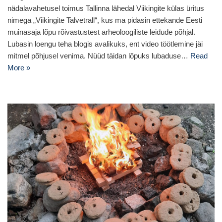
nädalavahetusel toimus Tallinna lähedal Viikingite külas üritus
nimega „Viikingite Talvetrall“, kus ma pidasin ettekande Eesti
muinasaja lõpu rõivastustest arheoloogiliste leidude põhjal.
Lubasin loengu teha blogis avalikuks, ent video töötlemine jäi
mitmel põhjusel venima. Nüüd täidan lõpuks lubaduse…
Read
More »