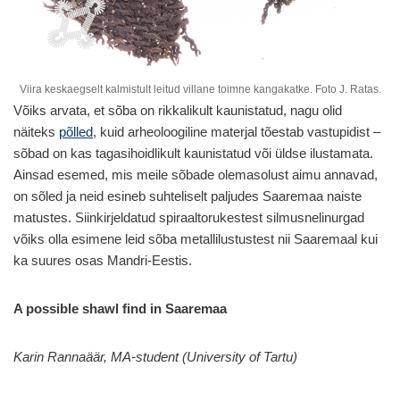
Viira keskaegselt kalmistult leitud villane toimne kangakatke. Foto J. Ratas.
Võiks arvata, et sõba on rikkalikult kaunistatud, nagu olid
näiteks
põlled
, kuid arheoloogiline materjal tõestab vastupidist –
sõbad on kas tagasihoidlikult kaunistatud või üldse ilustamata.
Ainsad esemed, mis meile sõbade olemasolust aimu annavad,
on sõled ja neid esineb suhteliselt paljudes Saaremaa naiste
matustes. Siinkirjeldatud spiraaltorukestest silmusnelinurgad
võiks olla esimene leid sõba metallilustustest nii Saaremaal kui
ka suures osas Mandri-Eestis.
A possible shawl find in Saaremaa
Karin Rannaäär, MA-student (University of Tartu)