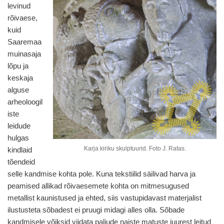
levinud
rõivaese,
kuid
Saaremaa
muinasaja
lõpu ja
keskaja
alguse
arheoloogil
iste
leidude
hulgas
Karja kiriku skulptuurid. Foto J. Ratas.
kindlaid
tõendeid
selle kandmise kohta pole. Kuna tekstiilid säilivad harva ja
peamised allikad rõivaesemete kohta on mitmesugused
metallist kaunistused ja ehted, siis vastupidavast materjalist
ilustusteta sõbadest ei pruugi midagi alles olla. Sõbade
kandmisele võiksid viidata paljude naiste matuste juurest leitud