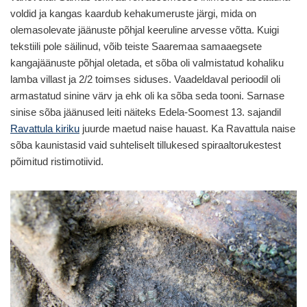
voldid ja kangas kaardub kehakumeruste järgi, mida on
olemasolevate jäänuste põhjal keeruline arvesse võtta. Kuigi
tekstiili pole säilinud, võib teiste Saaremaa samaaegsete
kangajäänuste põhjal oletada, et sõba oli valmistatud kohaliku
lamba villast ja 2/2 toimses siduses. Vaadeldaval perioodil oli
armastatud sinine värv ja ehk oli ka sõba seda tooni. Sarnase
sinise sõba jäänused leiti näiteks Edela-Soomest 13. sajandil
Ravattula kiriku
juurde maetud naise hauast. Ka Ravattula naise
sõba kaunistasid vaid suhteliselt tillukesed spiraaltorukestest
põimitud ristimotiivid.