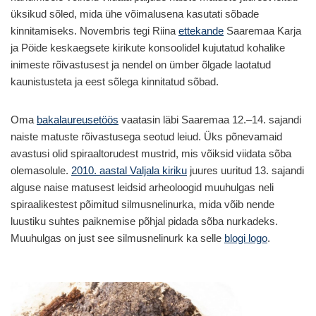
üksikud sõled, mida ühe võimalusena kasutati sõbade
kinnitamiseks. Novembris tegi Riina
ettekande
Saaremaa Karja
ja Pöide keskaegsete kirikute konsoolidel kujutatud kohalike
inimeste rõivastusest ja nendel on ümber õlgade laotatud
kaunistusteta ja eest sõlega kinnitatud sõbad.
Oma
bakalaureusetöös
vaatasin läbi Saaremaa 12.–14. sajandi
naiste matuste rõivastusega seotud leiud. Üks põnevamaid
avastusi olid spiraaltorudest mustrid, mis võiksid viidata sõba
olemasolule.
2010. aastal Valjala kiriku
juures uuritud 13. sajandi
alguse naise matusest leidsid arheoloogid muuhulgas neli
spiraalikestest põimitud silmusnelinurka, mida võib nende
luustiku suhtes paiknemise põhjal pidada sõba nurkadeks.
Muuhulgas on just see silmusnelinurk ka selle
blogi logo
.