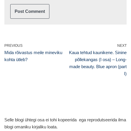
PREVIOUS
NEXT
Mida rõivastus meile mineviku
Kaua tehtud kaunikene. Sinine
kohta ütleb?
põllekangas (I osa) – Long-
made beauty. Blue apron (part
I)
Selle blogi ühtegi osa ei tohi kopeerida ega reprodutseerida ilma
blogi omaniku kirjaliku loata.