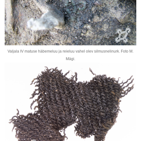
Valjala IV matuse häbemeluu ja reieluu vahel olev silmusnelinurk. Foto M.
Mägi.