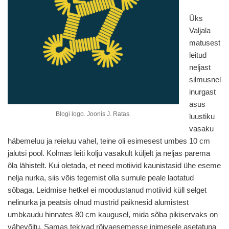
Üks
Valjala
matusest
leitud
neljast
silmusnel
inurgast
asus
Blogi logo. Joonis J. Ratas.
luustiku
vasaku
häbemeluu ja reieluu vahel, teine oli esimesest umbes 10 cm
jalutsi pool. Kolmas leiti kolju vasakult küljelt ja neljas parema
õla lähistelt. Kui oletada, et need motiivid kaunistasid ühe eseme
nelja nurka, siis võis tegemist olla surnule peale laotatud
sõbaga. Leidmise hetkel ei moodustanud motiivid küll selget
nelinurka ja peatsis olnud mustrid paiknesid alumistest
umbkaudu hinnates 80 cm kaugusel, mida sõba pikiservaks on
vähevõitu. Samas tekivad rõivaesemesse inimesele asetatuna