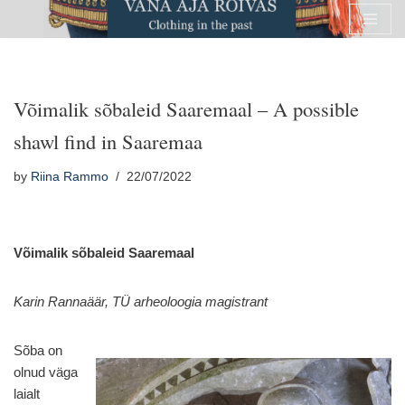
Skip
to
content
Võimalik sõbaleid Saaremaal – A possible
shawl find in Saaremaa
by
Riina Rammo
22/07/2022
Võimalik sõbaleid Saaremaal
Karin Rannaäär, TÜ arheoloogia magistrant
Sõba on
olnud väga
laialt